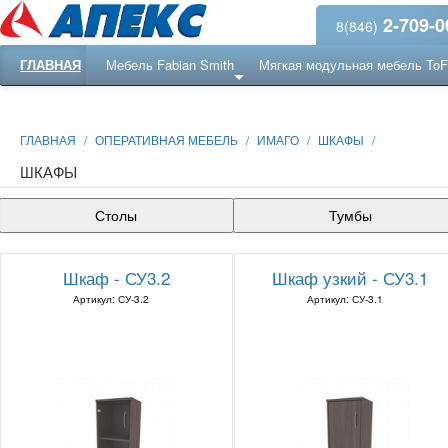
2-709-0
8(846)
ГЛАВНАЯ
Мебель Fabian Smith
Мягкая модульная мебель To
Еще ...
Ресепншн
ГЛАВНАЯ
/
ОПЕРАТИВНАЯ МЕБЕЛЬ
/
ИМАГО
/
ШКАФЫ
/
ШКАФЫ
Столы
Тумбы
Шкаф - СУ3.2
Шкаф узкий - СУ3.1
Артикул: СУ-3.2
Артикул: СУ-3.1