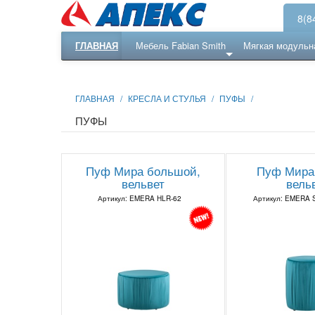
8(8
ГЛАВНАЯ
Мебель Fabian Smith
Мягкая модульн
Еще ...
Ресепншн
ГЛАВНАЯ
/
КРЕСЛА И СТУЛЬЯ
/
ПУФЫ
/
ПУФЫ
Пуф Мира большой,
Пуф Мира
вельвет
вель
Артикул: EMERA HLR-62
Артикул: EMERA 