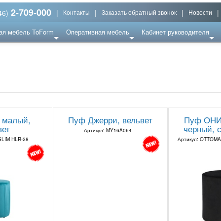
2-709-000
|
|
|
|
46)
Контакты
Заказать обратный звонок
Новости
ая мебель ToForm
Оперативная мебель
Кабинет руководителя
 малый,
Пуф Джерри, вельвет
Пуф ОНИ
вет
черный, 
Артикул: MY16A064
SLIM HLR-28
Артикул: OTTOM