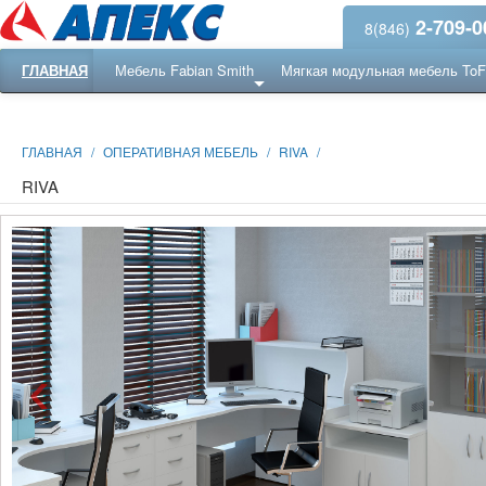
2-709-0
8(846)
ГЛАВНАЯ
Мебель Fabian Smith
Мягкая модульная мебель To
Еще ...
Ресепншн
ГЛАВНАЯ
/
ОПЕРАТИВНАЯ МЕБЕЛЬ
/
RIVA
/
RIVA
‹