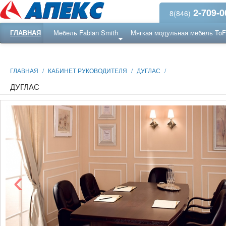
2-709-0
8(846)
ГЛАВНАЯ
Мебель Fabian Smith
Мягкая модульная мебель To
Еще ...
Ресепншн
ГЛАВНАЯ
/
КАБИНЕТ РУКОВОДИТЕЛЯ
/
ДУГЛАС
/
ДУГЛАС
‹