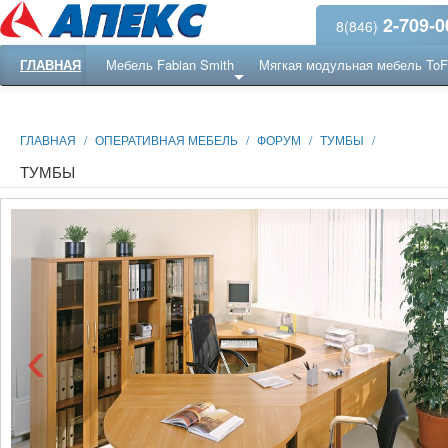
2-709-0
8(846)
ГЛАВНАЯ
Мебель Fabian Smith
Мягкая модульная мебель To
Еще ...
Ресепншн
ГЛАВНАЯ
/
ОПЕРАТИВНАЯ МЕБЕЛЬ
/
ФОРУМ
/
ТУМБЫ
/
ТУМБЫ
‹