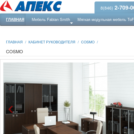
2-709-0
8(846)
ГЛАВНАЯ
Мебель Fabian Smith
Мягкая модульная мебель To
Еще ...
Ресепншн
ГЛАВНАЯ
/
КАБИНЕТ РУКОВОДИТЕЛЯ
/
COSMO
/
COSMO
‹