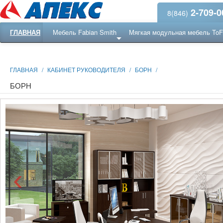
2-709-0
8(846)
ГЛАВНАЯ
Мебель Fabian Smith
Мягкая модульная мебель To
Еще ...
Ресепншн
ГЛАВНАЯ
/
КАБИНЕТ РУКОВОДИТЕЛЯ
/
БОРН
/
БОРН
‹