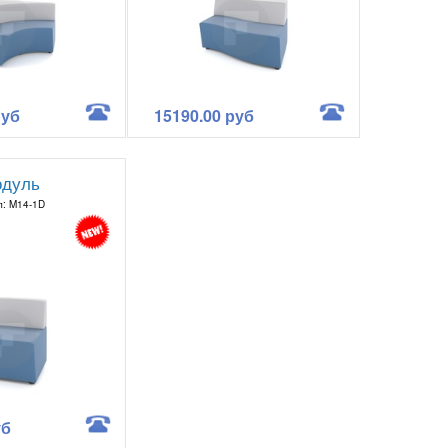
руб
15190.00 руб
дуль
л: M14-1D
уб