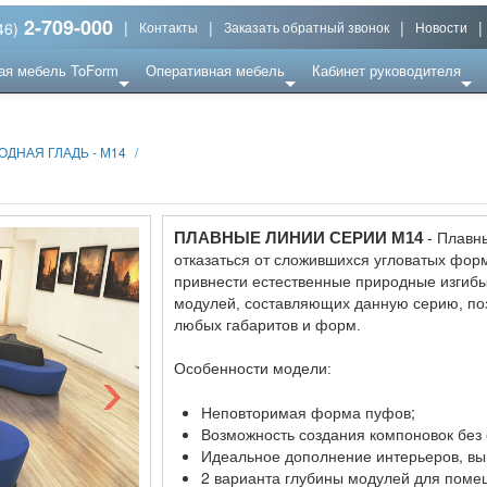
2-709-000
|
|
|
|
46)
Контакты
Заказать обратный звонок
Новости
ая мебель ToForm
Оперативная мебель
Кабинет руководителя
ОДНАЯ ГЛАДЬ - М14
/
ПЛАВНЫЕ ЛИНИИ СЕРИИ M14
- Плавн
отказаться от сложившихся угловатых фо
привнести естественные природные изгибы
модулей, составляющих данную серию, по
любых габаритов и форм.
›
Особенности модели:
Неповторимая форма пуфов;
Возможность создания компоновок без 
Идеальное дополнение интерьеров, вы
2 варианта глубины модулей для пом