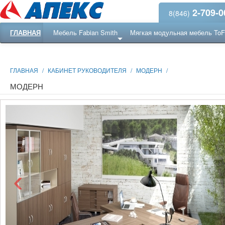
2-709-0
8(846)
ГЛАВНАЯ
Мебель Fabian Smith
Мягкая модульная мебель To
Еще ...
Ресепншн
ГЛАВНАЯ
/
КАБИНЕТ РУКОВОДИТЕЛЯ
/
МОДЕРН
/
МОДЕРН
‹