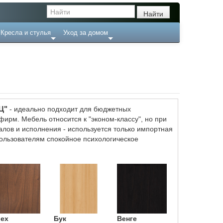
Кресла и стулья
Уход за домом
Ц"
- идеально подходит для бюджетных
ирм. Мебель относится к "эконом-классу", но при
алов и исполнения - используется только импортная
пользователям спокойное психологическое
ех
Бук
Венге