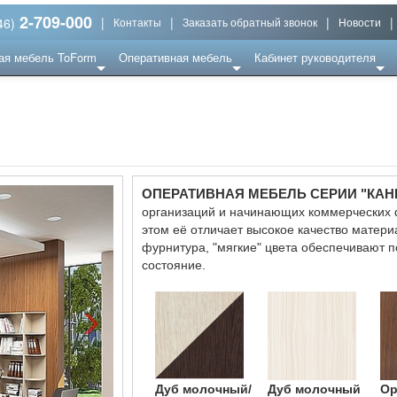
2-709-000
|
|
|
|
46)
Контакты
Заказать обратный звонок
Новости
ая мебель ToForm
Оперативная мебель
Кабинет руководителя
ОПЕРАТИВНАЯ МЕБЕЛЬ СЕРИИ "КАН
организаций и начинающих коммерческих ф
этом её отличает высокое качество матери
фурнитура, "мягкие" цвета обеспечивают 
состояние.
›
Дуб молочный/
Дуб молочный
Oр