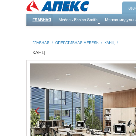
8(8
ГЛАВНАЯ
Мебель Fabian Smith
Мягкая модульн
Еще ...
Ресепншн
ГЛАВНАЯ
/
ОПЕРАТИВНАЯ МЕБЕЛЬ
/
КАНЦ
/
КАНЦ
‹