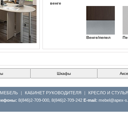
венге
Венге/пепел
Пе
бы
Шкафы
Акс
 МЕБЕЛЬ
КАБИНЕТ РУКОВОДИТЕЛЯ
КРЕСЛО И СТУЛЬ
|
|
лефоны:
8(846)2-709-000, 8(846)2-709-242
E-mail:
ur.s-xepa@leb