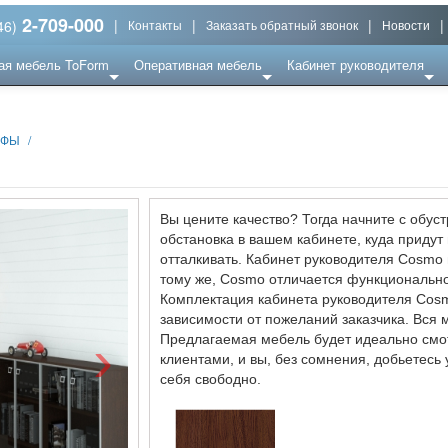
2-709-000
|
|
|
|
46)
Контакты
Заказать обратный звонок
Новости
ая мебель ToForm
Оперативная мебель
Кабинет руководителя
АФЫ
/
Вы цените качество? Тогда начните с обус
обстановка в вашем кабинете, куда придут
отталкивать. Кабинет руководителя Cosmo 
тому же, Cosmo отличается функционально
Комплектация кабинета руководителя Cosm
зависимости от пожеланий заказчика. Вся
›
Предлагаемая мебель будет идеально смот
клиентами, и вы, без сомнения, добьетесь 
себя свободно.