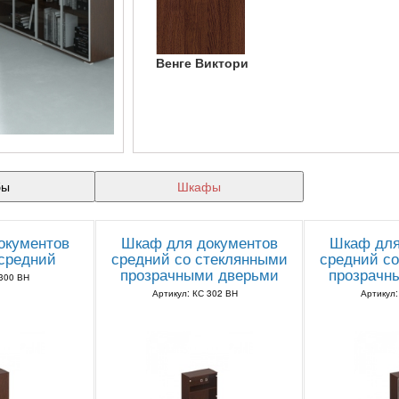
Венге Виктори
бы
Шкафы
окументов
Шкаф для документов
Шкаф для
средний
средний со стеклянными
средний с
прозрачными дверьми
прозрачн
 300 ВН
Артикул: КС 302 ВН
Артикул: