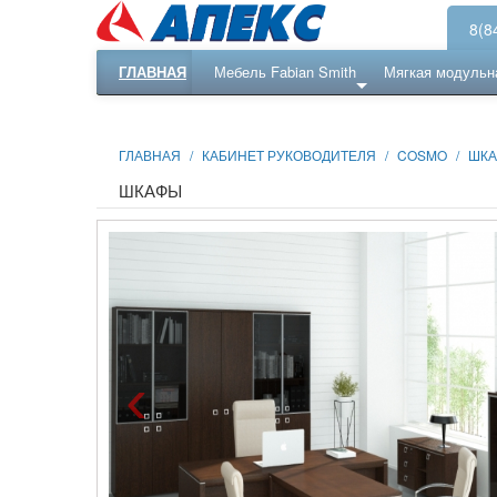
8(8
ГЛАВНАЯ
Мебель Fabian Smith
Мягкая модульн
Еще ...
Ресепншн
ГЛАВНАЯ
/
КАБИНЕТ РУКОВОДИТЕЛЯ
/
COSMO
/
ШК
ШКАФЫ
‹