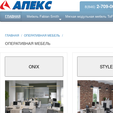
2-709-0
8(846)
ГЛАВНАЯ
Мебель Fabian Smith
Мягкая модульная мебель To
Еще ...
Ресепншн
ГЛАВНАЯ
/
ОПЕРАТИВНАЯ МЕБЕЛЬ
/
ОПЕРАТИВНАЯ МЕБЕЛЬ
ONIX
STYLE