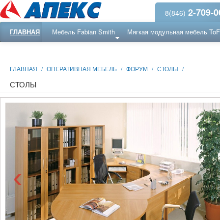
2-709-0
8(846)
ГЛАВНАЯ
Мебель Fabian Smith
Мягкая модульная мебель To
Еще ...
Ресепншн
ГЛАВНАЯ
/
ОПЕРАТИВНАЯ МЕБЕЛЬ
/
ФОРУМ
/
СТОЛЫ
/
СТОЛЫ
‹