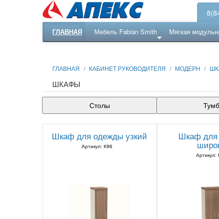
8(8
ГЛАВНАЯ
Мебель Fabian Smith
Мягкая модульн
Еще ...
Ресепншн
ГЛАВНАЯ
/
КАБИНЕТ РУКОВОДИТЕЛЯ
/
МОДЕРН
/
ШК
ШКАФЫ
Столы
Тум
Шкаф для одежды узкий
Шкаф для
широ
Артикул: К96
Артикул: