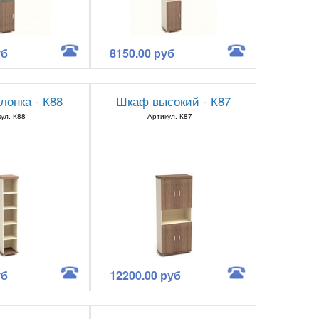
уб
8150.00 руб
лонка - К88
Шкаф высокий - К87
ул: К88
Артикул: К87
уб
12200.00 руб