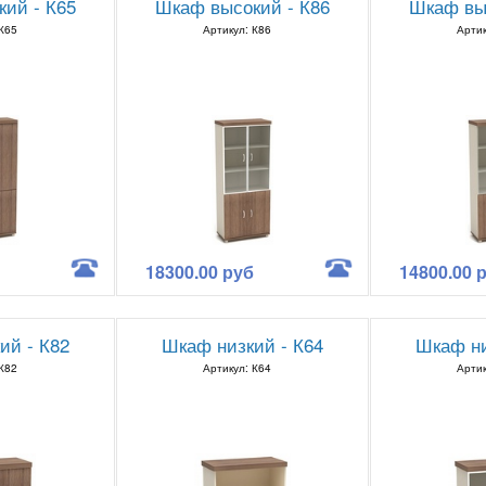
ий - К65
Шкаф высокий - К86
Шкаф вы
 К65
Артикул: К86
Артик
18300.00 руб
14800.00 
ий - К82
Шкаф низкий - К64
Шкаф ни
 К82
Артикул: К64
Артик