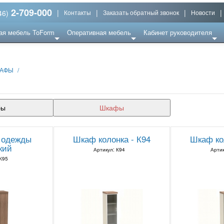
2-709-000
|
|
|
|
46)
Контакты
Заказать обратный звонок
Новости
ая мебель ToForm
Оперативная мебель
Кабинет руководителя
АФЫ
/
бы
Шкафы
 одежды
Шкаф колонка - К94
Шкаф ко
кий
Артикул: К94
Артик
 К95