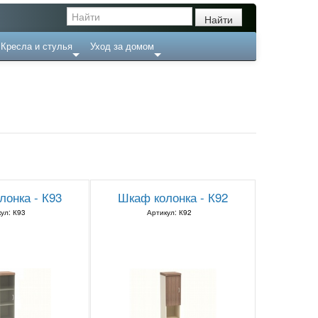
Кресла и стулья
Уход за домом
лонка - К93
Шкаф колонка - К92
ул: К93
Артикул: К92