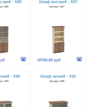
сокий - К85
Шкаф высокий - К67
ул: К85
Артикул: К67
руб
10700.00 руб
зкий - К84
Шкаф низкий - К83
ул: К84
Артикул: К83