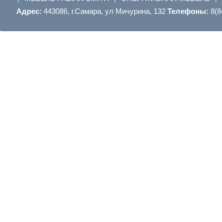
Адрес:
443086, г.Самара, ул Мичурина, 132
Телефоны:
8(8