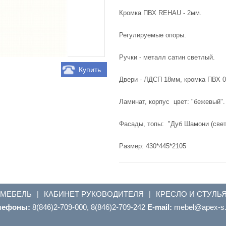
Кромка ПВХ REHAU - 2мм.
Регулируемые опоры.
Ручки - металл сатин светлый.
Купить
Двери - ЛДСП 18мм, кромка ПВХ 0
Ламинат, корпус цвет: "бежевый".
Фасады, топы: "Дуб Шамони (свет
Размер: 430*445*2105
 МЕБЕЛЬ
КАБИНЕТ РУКОВОДИТЕЛЯ
КРЕСЛО И СТУЛЬ
|
|
лефоны:
8(846)2-709-000, 8(846)2-709-242
E-mail:
ur.s-xepa@leb