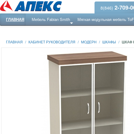
2-709-0
8(846)
ГЛАВНАЯ
Мебель Fabian Smith
Мягкая модульная мебель To
Еще ...
Ресепншн
ГЛАВНАЯ
/
КАБИНЕТ РУКОВОДИТЕЛЯ
/
МОДЕРН
/
ШКАФЫ
/
ШКАФ 