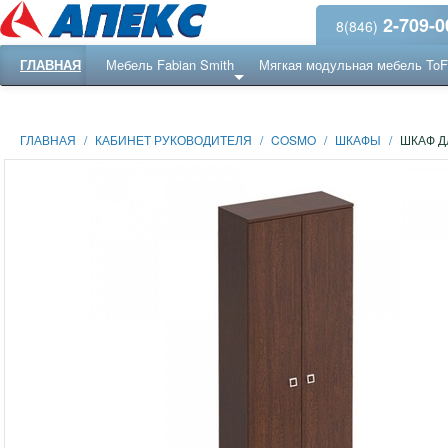
2-709-0
8(846)
ГЛАВНАЯ
Мебель Fabian Smith
Мягкая модульная мебель To
Еще ...
Ресепншн
ГЛАВНАЯ
/
КАБИНЕТ РУКОВОДИТЕЛЯ
/
COSMO
/
ШКАФЫ
/
ШКАФ Д