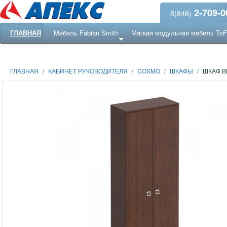
2-709-0
8(846)
ГЛАВНАЯ
Мебель Fabian Smith
Мягкая модульная мебель To
Еще ...
Ресепншн
ГЛАВНАЯ
/
КАБИНЕТ РУКОВОДИТЕЛЯ
/
COSMO
/
ШКАФЫ
/
ШКАФ 