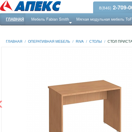
2-709-0
8(846)
ГЛАВНАЯ
Мебель Fabian Smith
Мягкая модульная мебель To
Еще ...
Ресепншн
ГЛАВНАЯ
/
ОПЕРАТИВНАЯ МЕБЕЛЬ
/
RIVA
/
СТОЛЫ
/
СТОЛ ПРИСТА
‹