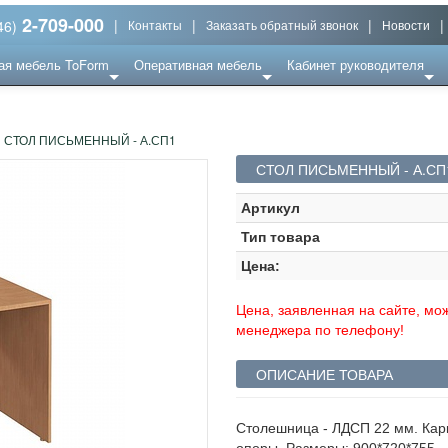
2-709-000
|
|
|
|
46)
Контакты
Заказать обратный звонок
Новости
ая мебель ToForm
Оперативная мебель
Кабинет руководителя
СТОЛ ПИСЬМЕННЫЙ - А.СП1
СТОЛ ПИСЬМЕННЫЙ - А.СП
Артикул
Тип товара
Цена:
Цена, заявленная на сайте, мож
менеджера по телефону!
ОПИСАНИЕ ТОВАРА
Столешница - ЛДСП 22 мм. Кар
опоры. Размеры: 900*720*755