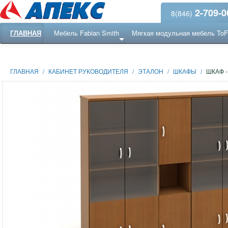
2-709-0
8(846)
ГЛАВНАЯ
Мебель Fabian Smith
Мягкая модульная мебель To
Еще ...
Ресепншн
ГЛАВНАЯ
/
КАБИНЕТ РУКОВОДИТЕЛЯ
/
ЭТАЛОН
/
ШКАФЫ
/
ШКАФ -