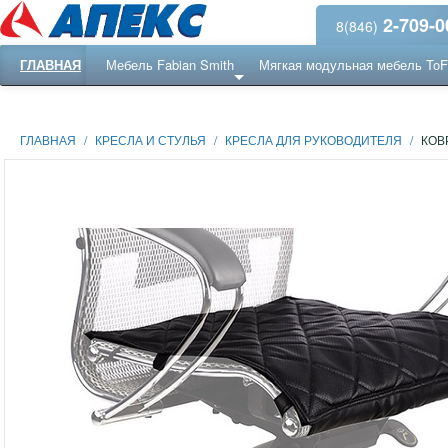
2-709-0
8(846)
ГЛАВНАЯ
Мебель Fabian Smith
Мягкая модульная мебель To
Еще ...
Ресепншн
ГЛАВНАЯ
/
КРЕСЛА И СТУЛЬЯ
/
КРЕСЛА ДЛЯ РУКОВОДИТЕЛЯ
/
КОВ