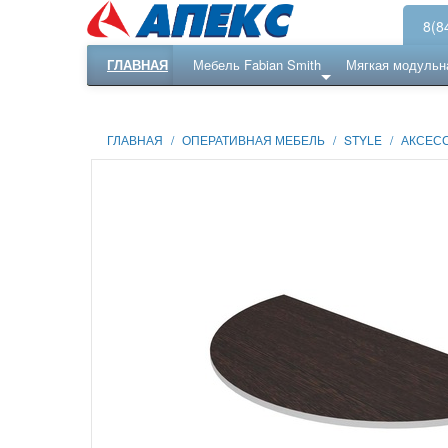
8(8
ГЛАВНАЯ
Мебель Fabian Smith
Мягкая модульн
Еще ...
Ресепншн
ГЛАВНАЯ
/
ОПЕРАТИВНАЯ МЕБЕЛЬ
/
STYLE
/
АКСЕС