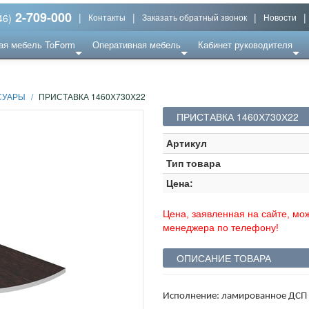
2-709-000
|
|
|
|
46)
Контакты
Заказать обратный звонок
Новости
ая мебель ToForm
Оперативная мебель
Кабинет руководителя
СУАРЫ
/
ПРИСТАВКА 1460Х730Х22
ПРИСТАВКА 1460Х730Х22
Артикул
Тип товара
Цена:
Цена, заявленная на сайте, мож
менеджера по телефону!
ОПИСАНИЕ ТОВАРА
Исполнение: ламированное ДСП 