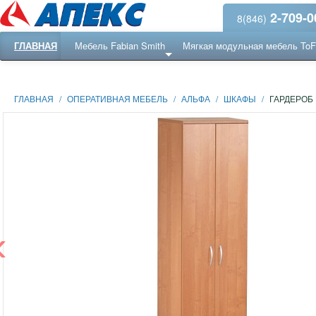
2-709-0
8(846)
ГЛАВНАЯ
Мебель Fabian Smith
Мягкая модульная мебель To
Еще ...
Ресепншн
ГЛАВНАЯ
/
ОПЕРАТИВНАЯ МЕБЕЛЬ
/
АЛЬФА
/
ШКАФЫ
/
ГАРДЕРОБ
‹