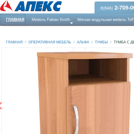
2-709-0
8(846)
ГЛАВНАЯ
Мебель Fabian Smith
Мягкая модульная мебель To
Еще ...
Ресепншн
ГЛАВНАЯ
/
ОПЕРАТИВНАЯ МЕБЕЛЬ
/
АЛЬФА
/
ТУМБЫ
/
ТУМБА С Д
‹