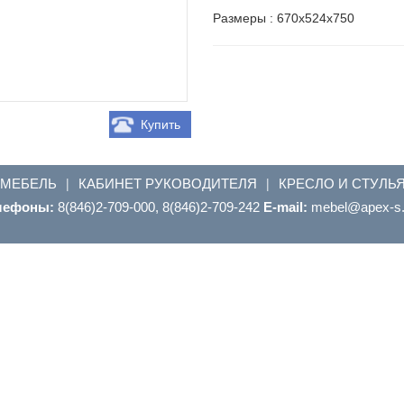
Размеры : 670х524х750
Купить
 МЕБЕЛЬ
КАБИНЕТ РУКОВОДИТЕЛЯ
КРЕСЛО И СТУЛЬ
|
|
лефоны:
8(846)2-709-000, 8(846)2-709-242
E-mail:
ur.s-xepa@leb