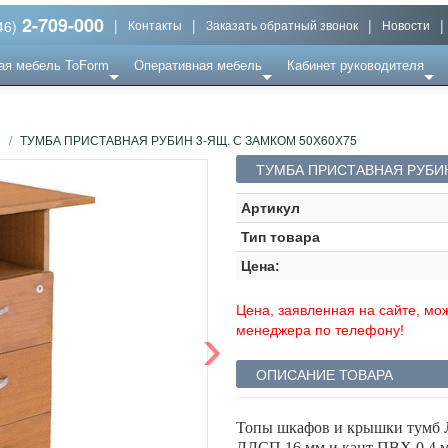
2-709-000
|
|
|
|
46)
Контакты
Заказать обратный звонок
Новости
ая мебель ToForm
Оперативная мебель
Кабинет руководителя
Ы
/
ТУМБА ПРИСТАВНАЯ РУБИН 3-ЯЩ. С ЗАМКОМ 50Х60Х75
ТУМБА ПРИСТАВНАЯ РУБИН
Артикул
Тип товара
Цена:
Цена, заявленная на сайте, мож
›
менеджера по телефону!
ОПИСАНИЕ ТОВАРА
Топы шкафов и крышки тумб 
ЛДСП 16 мм и кант ПВХ 0,4 