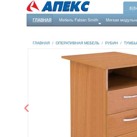
8(8
ГЛАВНАЯ
Мебель Fabian Smith
Мягкая модульн
Еще ...
Ресепншн
ГЛАВНАЯ
/
ОПЕРАТИВНАЯ МЕБЕЛЬ
/
РУБИН
/
ТУМБ
‹