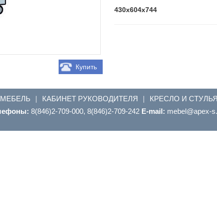
430x604x744
Купить
 МЕБЕЛЬ
КАБИНЕТ РУКОВОДИТЕЛЯ
КРЕСЛО И СТУЛЬ
|
|
лефоны:
8(846)2-709-000, 8(846)2-709-242
E-mail:
ur.s-xepa@leb