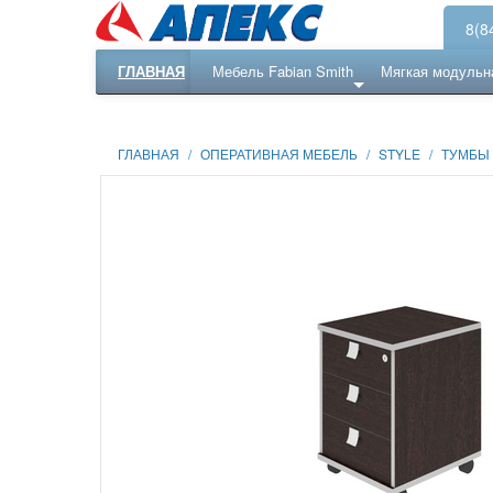
8(8
ГЛАВНАЯ
Мебель Fabian Smith
Мягкая модульн
Еще ...
Ресепншн
ГЛАВНАЯ
/
ОПЕРАТИВНАЯ МЕБЕЛЬ
/
STYLE
/
ТУМБЫ