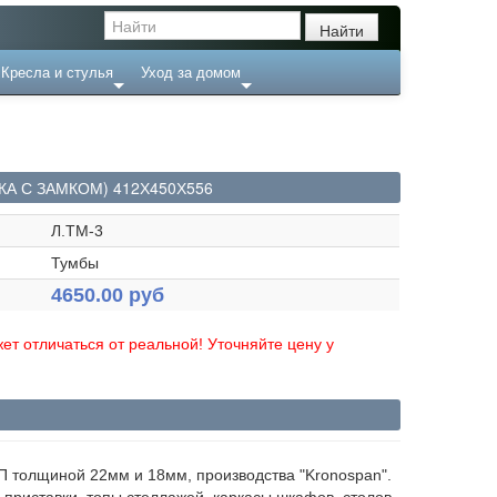
Кресла и стулья
Уход за домом
КА С ЗАМКОМ) 412Х450Х556
Л.ТМ-3
Тумбы
4650.00 руб
ет отличаться от реальной! Уточняйте цену у
 толщиной 22мм и 18мм, производства "Kronospan".
 приставки, топы стеллажей, каркасы шкафов, столов,