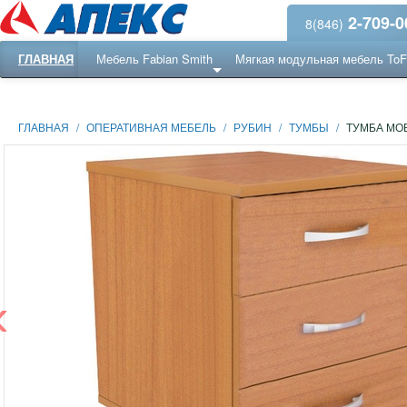
2-709-0
8(846)
ГЛАВНАЯ
Мебель Fabian Smith
Мягкая модульная мебель To
Еще ...
Ресепншн
ГЛАВНАЯ
/
ОПЕРАТИВНАЯ МЕБЕЛЬ
/
РУБИН
/
ТУМБЫ
/
ТУМБА МО
‹