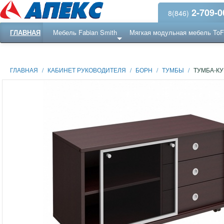
2-709-0
8(846)
ГЛАВНАЯ
Мебель Fabian Smith
Мягкая модульная мебель To
Еще ...
Ресепншн
ГЛАВНАЯ
/
КАБИНЕТ РУКОВОДИТЕЛЯ
/
БОРН
/
ТУМБЫ
/
ТУМБА-К