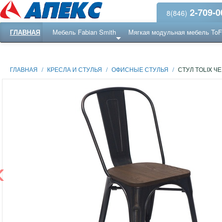
2-709-0
8(846)
ГЛАВНАЯ
Мебель Fabian Smith
Мягкая модульная мебель To
Еще ...
Ресепншн
ГЛАВНАЯ
/
КРЕСЛА И СТУЛЬЯ
/
ОФИСНЫЕ СТУЛЬЯ
/
СТУЛ TOLIX Ч
‹