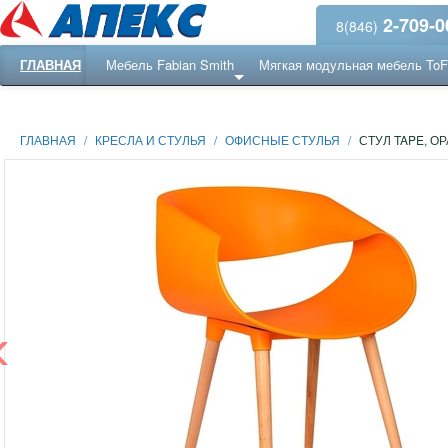
2-709-0
8(846)
ГЛАВНАЯ
Мебель Fabian Smith
Мягкая модульная мебель To
Еще ...
Ресепншн
ГЛАВНАЯ
/
КРЕСЛА И СТУЛЬЯ
/
ОФИСНЫЕ СТУЛЬЯ
/
СТУЛ TAPE, О
‹