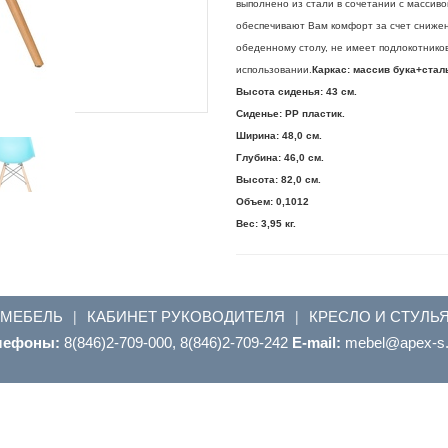
выполнено из стали в сочетании с массиво
обеспечивают Вам комфорт за счет снижен
обеденному столу, не имеет подлокотников
использовании.
Каркас: массив бука+стал
Высота сиденья: 43 см.
Сиденье: PP пластик.
Ширина: 48,0 см.
Глубина: 46,0 см.
Высота: 82,0 см.
Объем: 0,1012
Вес: 3,95 кг.
 МЕБЕЛЬ
КАБИНЕТ РУКОВОДИТЕЛЯ
КРЕСЛО И СТУЛЬ
|
|
лефоны:
8(846)2-709-000, 8(846)2-709-242
E-mail:
ur.s-xepa@leb