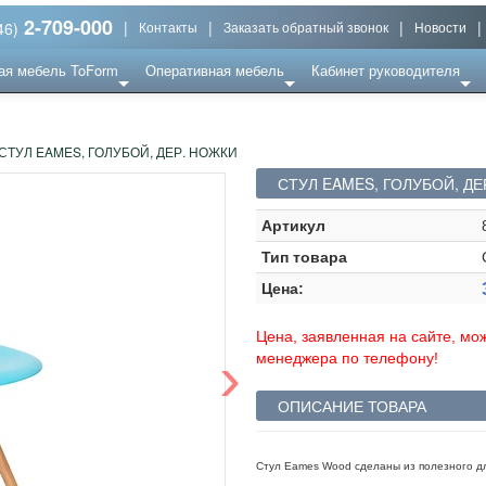
2-709-000
|
|
|
|
46)
Контакты
Заказать обратный звонок
Новости
ая мебель ToForm
Оперативная мебель
Кабинет руководителя
СТУЛ EAMES, ГОЛУБОЙ, ДЕР. НОЖКИ
СТУЛ EAMES, ГОЛУБОЙ, ДЕ
Артикул
Тип товара
Цена:
Цена, заявленная на сайте, мож
›
менеджера по телефону!
ОПИСАНИЕ ТОВАРА
Стул Eames Wood сделаны из полезного д