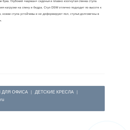
м бука. Глубокий «карман» сиденья и плавно изогнутая спинка стула
ия нагрузки на спину и бедра. Стул DSW отлично подходит по высоте к
, ножки стула устойчивы и не деформируют пол, стулья долговечны в
ь.
Я ДЛЯ ОФИСА
ДЕТСКИЕ КРЕСЛА
|
|
em