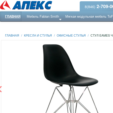
2-709-0
8(846)
ГЛАВНАЯ
Мебель Fabian Smith
Мягкая модульная мебель To
Еще ...
Ресепншн
ГЛАВНАЯ
/
КРЕСЛА И СТУЛЬЯ
/
ОФИСНЫЕ СТУЛЬЯ
/
СТУЛ EAMES 
‹