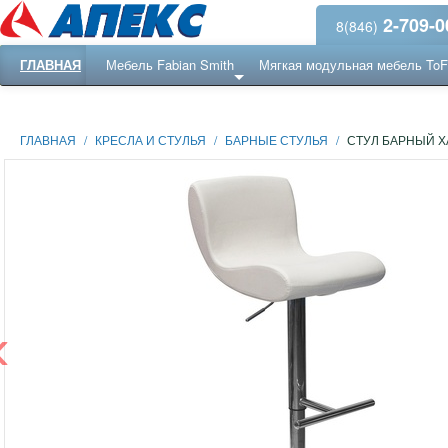
2-709-0
8(846)
ГЛАВНАЯ
Мебель Fabian Smith
Мягкая модульная мебель To
Еще ...
Ресепншн
ГЛАВНАЯ
/
КРЕСЛА И СТУЛЬЯ
/
БАРНЫЕ СТУЛЬЯ
/
СТУЛ БАРНЫЙ 
‹