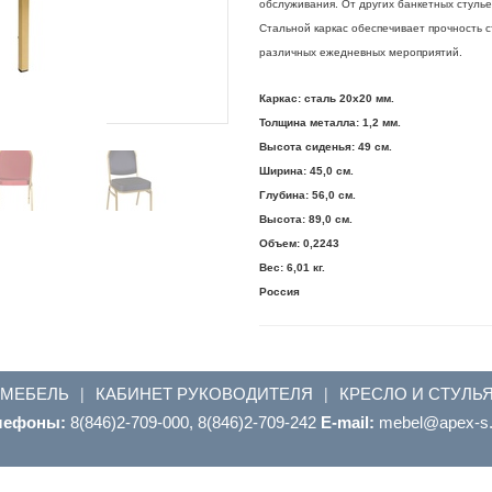
обслуживания. От других банкетных стуль
Стальной каркас обеспечивает прочность с
различных ежедневных мероприятий.
Каркас: сталь 20х20 мм.
Толщина металла: 1,2 мм.
Высота сиденья: 49 см.
Ширина: 45,0 см.
Глубина: 56,0 см.
Высота: 89,0 см.
Объем: 0,2243
Вес: 6,01 кг.
Россия
 МЕБЕЛЬ
КАБИНЕТ РУКОВОДИТЕЛЯ
КРЕСЛО И СТУЛЬ
|
|
лефоны:
8(846)2-709-000, 8(846)2-709-242
E-mail:
ur.s-xepa@leb