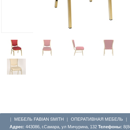
МЕБЕЛЬ FABIAN SMITH
ОПЕРАТИВНАЯ МЕБЕЛЬ
|
|
|
Адрес:
443086, г.Самара, ул Мичурина, 132
Телефоны:
8(8