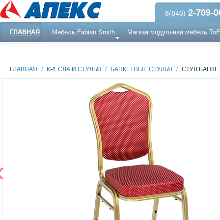
2-709-0
8(846)
ГЛАВНАЯ
Мебель Fabian Smith
Мягкая модульная мебель To
Еще ...
Ресепншн
ГЛАВНАЯ
/
КРЕСЛА И СТУЛЬЯ
/
БАНКЕТНЫЕ СТУЛЬЯ
/
СТУЛ БАНКЕ
‹