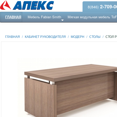
2-709-0
8(846)
ГЛАВНАЯ
Мебель Fabian Smith
Мягкая модульная мебель To
Еще ...
Ресепншн
ГЛАВНАЯ
/
КАБИНЕТ РУКОВОДИТЕЛЯ
/
МОДЕРН
/
СТОЛЫ
/
СТОЛ Р