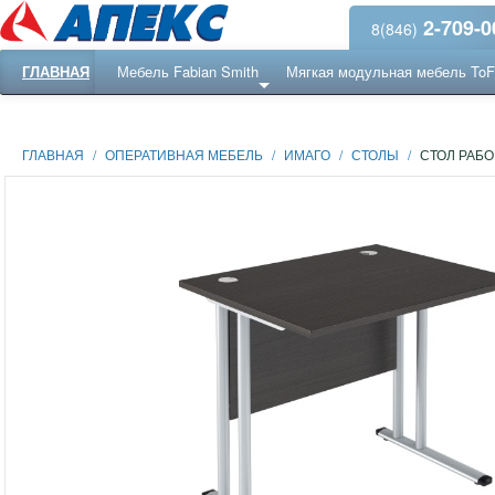
2-709-0
8(846)
ГЛАВНАЯ
Мебель Fabian Smith
Мягкая модульная мебель To
Еще ...
Ресепншн
ГЛАВНАЯ
/
ОПЕРАТИВНАЯ МЕБЕЛЬ
/
ИМАГО
/
СТОЛЫ
/
СТОЛ РАБО