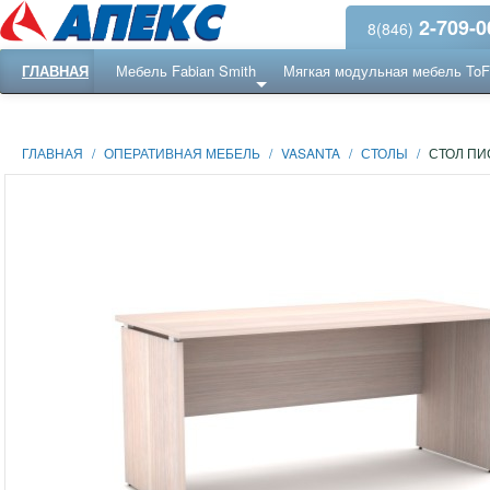
2-709-0
8(846)
ГЛАВНАЯ
Мебель Fabian Smith
Мягкая модульная мебель To
Еще ...
Ресепншн
ГЛАВНАЯ
/
ОПЕРАТИВНАЯ МЕБЕЛЬ
/
VASANTA
/
СТОЛЫ
/
СТОЛ П