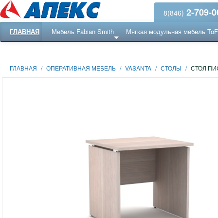
2-709-0
8(846)
ГЛАВНАЯ
Мебель Fabian Smith
Мягкая модульная мебель To
Еще ...
Ресепншн
ГЛАВНАЯ
/
ОПЕРАТИВНАЯ МЕБЕЛЬ
/
VASANTA
/
СТОЛЫ
/
СТОЛ П