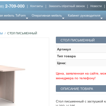
2-709-000
|
|
|
|
46)
Контакты
Заказать обратный звонок
Новости
ая мебель ToForm
Оперативная мебель
Кабинет руководителя
ЛЫ
/
СТОЛ ПИСЬМЕННЫЙ
СТОЛ ПИСЬМЕННЫЙ
Артикул
Тип товара
Цена:
Цена, заявленная на сайте, мож
менеджера по телефону!
ОПИСАНИЕ ТОВАРА
Стол письменный с заглушкой к
V-232, V-235.