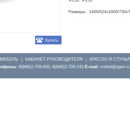
Размеры : 1400/524х1000/730х
Купить
 МЕБЕЛЬ
КАБИНЕТ РУКОВОДИТЕЛЯ
КРЕСЛО И СТУЛЬ
|
|
лефоны:
8(846)2-709-000, 8(846)2-709-242
E-mail:
ur.s-xepa@leb