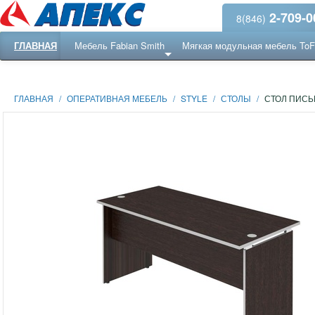
2-709-0
8(846)
ГЛАВНАЯ
Мебель Fabian Smith
Мягкая модульная мебель To
Еще ...
Ресепншн
ГЛАВНАЯ
/
ОПЕРАТИВНАЯ МЕБЕЛЬ
/
STYLE
/
СТОЛЫ
/
СТОЛ ПИСЬ