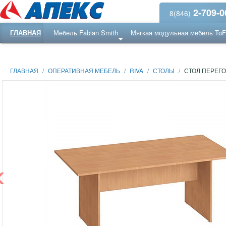
2-709-0
8(846)
ГЛАВНАЯ
Мебель Fabian Smith
Мягкая модульная мебель To
Еще ...
Ресепншн
ГЛАВНАЯ
/
ОПЕРАТИВНАЯ МЕБЕЛЬ
/
RIVA
/
СТОЛЫ
/
СТОЛ ПЕРЕГО
‹