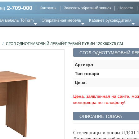
2-709-000
|
|
|
|
46)
Контакты
Заказать обратный звонок
Новости
ая мебель ToForm
Оперативная мебель
Кабинет руководителя
/
СТОЛ ОДНОТУМБОВЫЙ ЛЕВЫЙ/ПРАВЫЙ РУБИН 120Х60Х75 СМ
СТОЛ ОДНОТУМБОВЫЙ ЛЕВ
Артикул
Тип товара
Цена:
Цена, заявленная на сайте, мож
менеджера по телефону!
ОПИСАНИЕ ТОВАРА
Столешницы и опоры ЛДСП 18
Лицевая панель рабочих столов