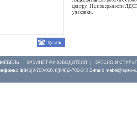
центру.
На поверхности ЛДСП
упаковки.
Купить
 МЕБЕЛЬ
КАБИНЕТ РУКОВОДИТЕЛЯ
КРЕСЛО И СТУЛЬ
|
|
лефоны:
8(846)2-709-000, 8(846)2-709-242
E-mail:
ur.s-xepa@leb