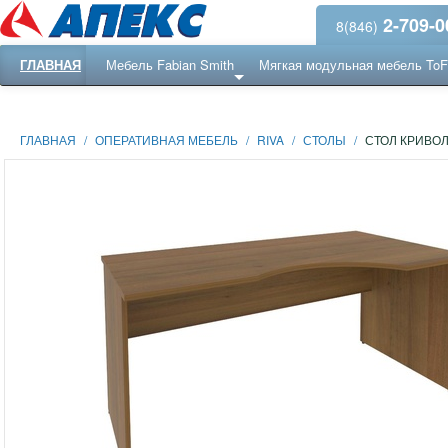
2-709-0
8(846)
ГЛАВНАЯ
Мебель Fabian Smith
Мягкая модульная мебель To
Еще ...
Ресепншн
ГЛАВНАЯ
/
ОПЕРАТИВНАЯ МЕБЕЛЬ
/
RIVA
/
СТОЛЫ
/
СТОЛ КРИВОЛ