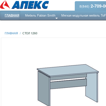
2-709-0
8(846)
ГЛАВНАЯ
Мебель Fabian Smith
Мягкая модульная мебель To
Еще ...
Ресепншн
ГЛАВНАЯ
/
СТОЛ 1260