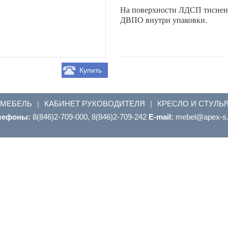
На поверхности ЛДСП тиснени
ДВПО внутри упаковки.
Купить
 МЕБЕЛЬ
КАБИНЕТ РУКОВОДИТЕЛЯ
КРЕСЛО И СТУЛЬ
|
|
лефоны:
8(846)2-709-000, 8(846)2-709-242
E-mail:
ur.s-xepa@leb